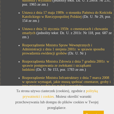
sumienia i wyznania
(jednolity tekst: Dz. U. z 2005r. Nr 231,
poz. 1965 ze zm.)
Ustawa z dnia 17 maja 1989r. o stosunku Państwa do Kościoła
Katolickiego w Rzeczypospolitej Polskiej
(Dz. U. Nr 29, poz.
154 ze zm.)
Ustawa z dnia 31 stycznia 1959r. o cmentarzach i chowaniu
zmarłych
(jednolity tekst: Dz. U. z 2011r. Nr 118, poz. 687 ze
zm.)
Rozporządzenie Ministra Spraw Wewnętrznych i
Administracji z dnia 1 sierpnia 2001r. w sprawie sposobu
prowadzenia ewidencji grobów
(Dz. U. Nr )
Rozporządzenia Ministra Zdrowia z dnia 7 grudnia 2001r. w
sprawie postępowania ze zwłokami i szczątkami
ludzkimi
(Dz. U. Nr 153, poz. 1783 ze zm.)
Rozporządzenie Ministra Infrastruktury z dnia 7 marca 2008
w sprawie wymagań, jakie muszą spełniać cmentarze, groby i
inne miejsca pochówku zwłok i szczątków
Ta strona używa ciasteczek (cookies), zgodnie z
polityką
prywatności i cookies
. Możesz określić warunki
przechowywania lub dostępu do plików cookies w Twojej
przeglądarce.