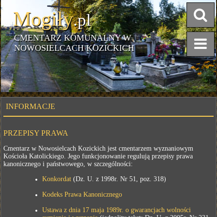
Mogiły
.pl
CMENTARZ KOMUNALNY W
NOWOSIELCACH KOZICKICH
INFORMACJE
PRZEPISY PRAWA
Cmentarz w Nowosielcach Kozickich jest cmentarzem wyznaniowym
Kościoła Katolickiego. Jego funkcjonowanie regulują przepisy prawa
kanonicznego i państwowego, w szczególności:
Konkordat
(Dz. U. z 1998r. Nr 51, poz. 318)
Kodeks Prawa Kanonicznego
Ustawa z dnia 17 maja 1989r. o gwarancjach wolności