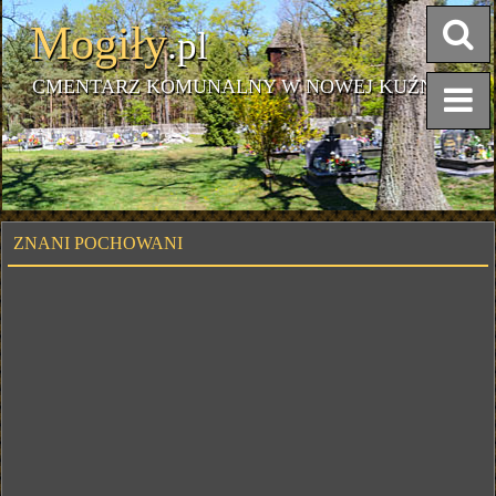
Mogiły
.pl
CMENTARZ KOMUNALNY W NOWEJ KUŹNI
ZNANI POCHOWANI