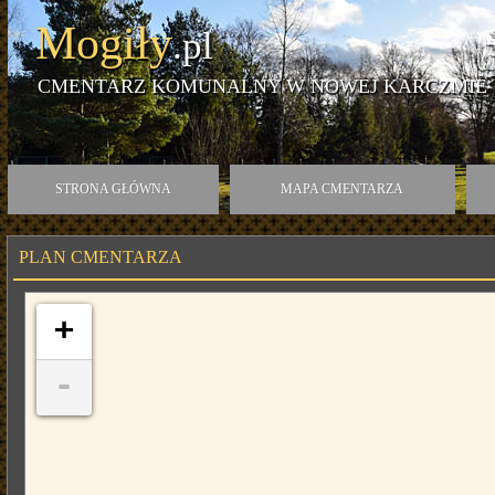
Mogiły
.pl
CMENTARZ KOMUNALNY W NOWEJ KARCZMIE
STRONA GŁÓWNA
MAPA CMENTARZA
PLAN CMENTARZA
+
-