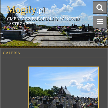
Mogiły
.pl
CMENTARZ PARAFIALNY W NOWEJ
JASTRZĄBCE
GALERIA