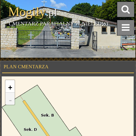
Mogiły
.pl
CMENTARZ PARAFIALNY W NIELEDWI
PLAN CMENTARZA
+
-