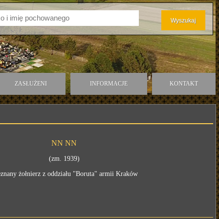
ZASŁUŻENI
INFORMACJE
KONTAKT
NN NN
(zm. 1939)
znany żołnierz z oddziału "Boruta" armii Kraków