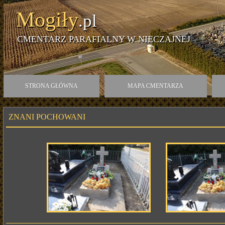
Mogiły
.pl
CMENTARZ PARAFIALNY W NIECZAJNEJ
STRONA GŁÓWNA
MAPA CMENTARZA
ZNANI POCHOWANI