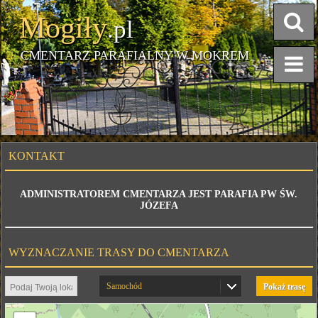
Mogiły
.pl
CMENTARZ PARAFIALNY W MOKREM
KONTAKT
ADMINISTRATOREM CMENTARZA JEST PARAFIA PW ŚW.
JÓZEFA
WYZNACZANIE TRASY DO CMENTARZA
Samochód
Pokaż trasę