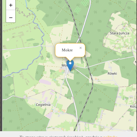
+
−
×
Mokre