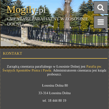
Mogiły
.pl
CMENTARZ PARAFIALNY W ŁOSOSINIE
DOLNEJ
KONTAKT
Zarządcą cmentarza parafialnego w Łososinie Dolnej jest
Parafia pw.
Świętych Apostołów Piotra i Pawła.
Administratorem cmentarza jest ksiądz
proboszcz.
Łososina Dolna 80
33-314 Łososina Dolna
tel. 18 444 80 19