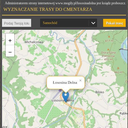
Administratorem strony internetowej www.mogily.pl/lososinadolna jest ksiądz proboszcz.
WYZNACZANIE TRASY DO CMENTARZA
Samochód
Pokaż trasę
+
−
×
Łososina Dolna