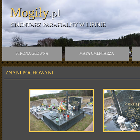
Mogiły
.pl
CMENTARZ PARAFIALNY W LIPINIE
STRONA GŁÓWNA
MAPA CMENTARZA
ZNANI POCHOWANI