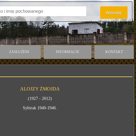
ZASŁUŻENI
INFORMACJE
KONTAKT
ALOJZY ŻMOJDA
(1927 - 2012)
Sybirak 1940-1946.