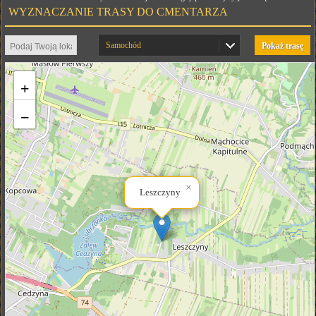
WYZNACZANIE TRASY DO CMENTARZA
Samochód
Pokaż trasę
+
−
×
Leszczyny