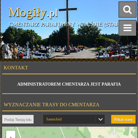
Mogiły
.pl
CMENTARZ PARAFIALNY W LEŚNIE (STARY)
KONTAKT
ADMINISTRATOREM CMENTARZA JEST PARAFIA
WYZNACZANIE TRASY DO CMENTARZA
Samochód
Pokaż trasę