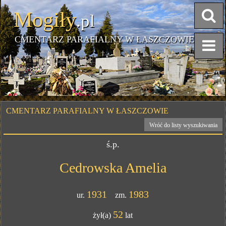
Mogiły
.pl
CMENTARZ PARAFIALNY W ŁASZCZOWIE
CMENTARZ PARAFIALNY W ŁASZCZOWIE
Wróć do listy wyszukiwania
ś.p.
Cedrowska Amelia
1931
1983
ur.
zm.
52
żył(a)
lat