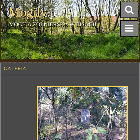
Mogiły
.pl
MOGIŁA ŻOŁNIERSKA W LISACH
GALERIA