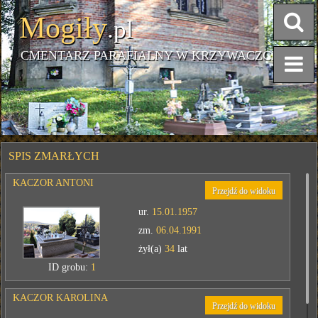
Mogiły
.pl
CMENTARZ PARAFIALNY W KRZYWACZCE
SPIS ZMARŁYCH
KACZOR ANTONI
Przejdź do widoku
ur.
15.01.1957
zm.
06.04.1991
żył(a)
34
lat
ID grobu:
1
KACZOR KAROLINA
Przejdź do widoku