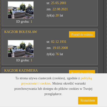
ur.
25.05.2001
zm.
22.08.2021
żył(a)
20
lat
ID grobu:
1
KACZOR BOLESŁAW
Przejdź do widoku
ur.
02.12.1931
zm.
19.03.2008
żył(a)
76
lat
ID grobu:
1
KACZOR KAZIMIERA
Przejdź do widoku
Ta strona używa ciasteczek (cookies), zgodnie z
polityką
ur.
24.02.1930
prywatności i cookies
. Możesz określić warunki
zm.
06.04.2008
przechowywania lub dostępu do plików cookies w Twojej
żył(a)
78
lat
przeglądarce.
Polityka prywatności
Pliki cookies
ID grobu:
1
Rozumiem