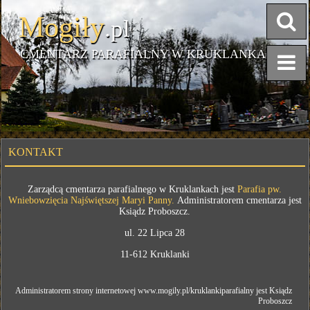
Mogiły
.pl
CMENTARZ PARAFIALNY W KRUKLANKACH
KONTAKT
Zarządcą cmentarza parafialnego w Kruklankach jest
Parafia pw.
Wniebowzięcia Najświętszej Maryi Panny.
Administratorem cmentarza jest
Ksiądz Proboszcz.
ul. 22 Lipca 28
11-612 Kruklanki
Administratorem strony internetowej www.mogily.pl/kruklankiparafialny jest Ksiądz
Proboszcz