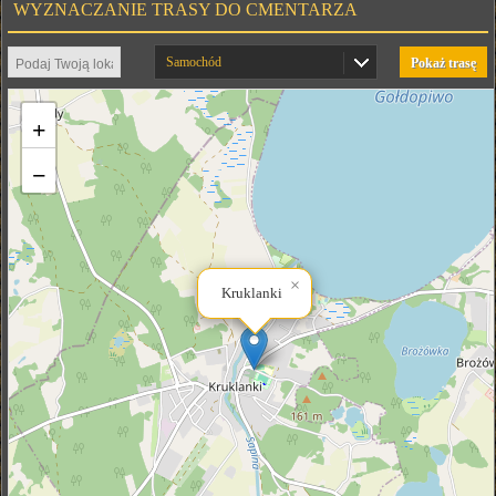
WYZNACZANIE TRASY DO CMENTARZA
Samochód
Pokaż trasę
+
−
×
Kruklanki