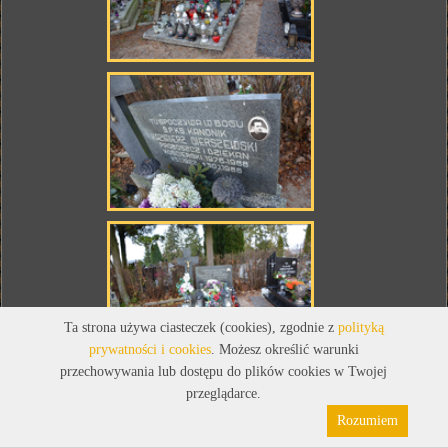
Ta strona używa ciasteczek (cookies), zgodnie z
polityką
prywatności i cookies
. Możesz określić warunki
przechowywania lub dostępu do plików cookies w Twojej
KSIĄDZ KAZIMIERZ GIERSZEWSKI
przeglądarce.
(1922 - 1988)
Rozumiem
Ksiądz Kanonik. Proboszcz i Dziekan Koscierski 1976-1988r.