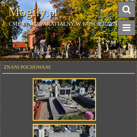
Mogiły
.pl
CMENTARZ PARAFIALNY W KOŚCIERZYNIE
ZNANI POCHOWANI