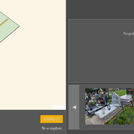
Na grob
◄
Leaflet
NAWIGUJ
Nr w rzędzie: