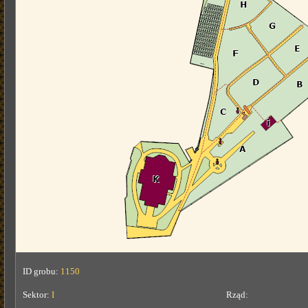
ID grobu:
1150
Sektor:
I
Rząd: