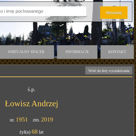
WIRTUALNY SPACER
INFORMACJE
KONTAKT
Wróć do listy wyszukiwania
ś.p.
Łowisz Andrzej
1951
2019
ur.
zm.
68
żył(a)
lat