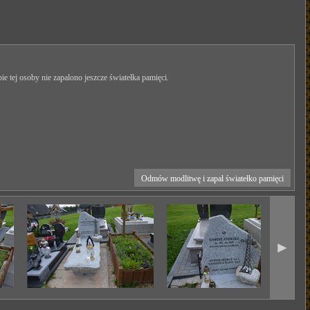
ie tej osoby nie zapalono jeszcze światełka pamięci.
Odmów modlitwę i zapal światełko pamięci
►