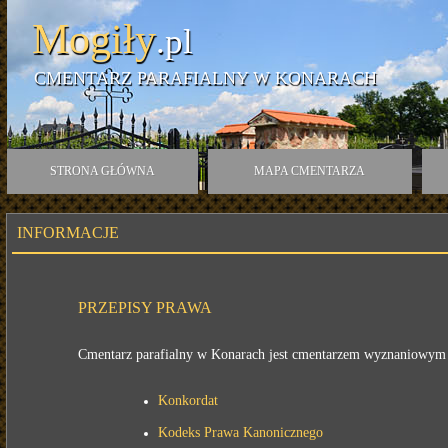
Mogiły
.pl
CMENTARZ PARAFIALNY W KONARACH
STRONA GŁÓWNA
MAPA CMENTARZA
INFORMACJE
PRZEPISY PRAWA
Cmentarz parafialny w Konarach jest cmentarzem wyznaniowym K
Konkordat
Kodeks Prawa Kanonicznego