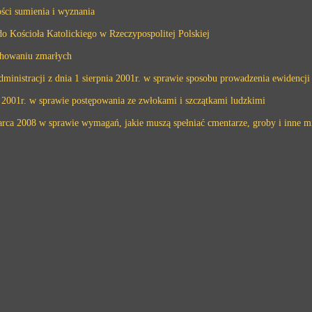
ści sumienia i wyznania
o Kościoła Katolickiego w Rzeczypospolitej Polskiej
 chowaniu zmarłych
inistracji z dnia 1 sierpnia 2001r. w sprawie sposobu prowadzenia ewidencj
 2001r. w sprawie postępowania ze zwłokami i szczątkami ludzkimi
marca 2008 w sprawie wymagań, jakie muszą spełniać cmentarze, groby i inne 