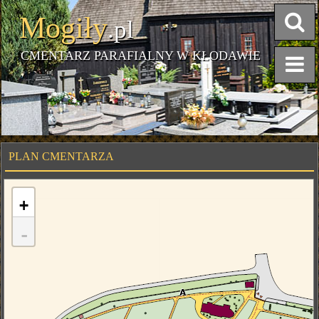
Mogiły
.pl
CMENTARZ PARAFIALNY W KŁODAWIE
PLAN CMENTARZA
+
-