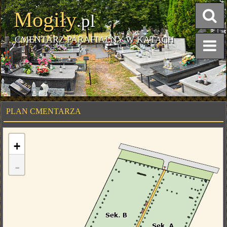
Mogiły
.pl
CMENTARZ PARAFIALNY W KĄTACH
PLAN CMENTARZA
+
-