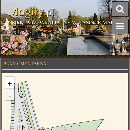
Mogiły
.pl
CMENTARZ PARAFIALNY W KASINCE MAŁEJ
PLAN CMENTARZA
+
-