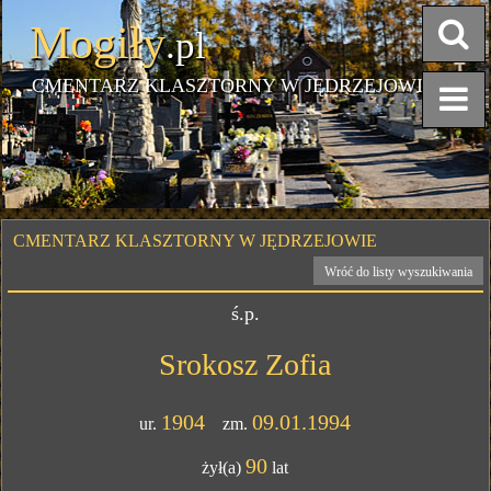
Mogiły
.pl
CMENTARZ KLASZTORNY W JĘDRZEJOWIE
CMENTARZ KLASZTORNY W JĘDRZEJOWIE
Wróć do listy wyszukiwania
ś.p.
Srokosz Zofia
1904
09.01.1994
ur.
zm.
90
żył(a)
lat