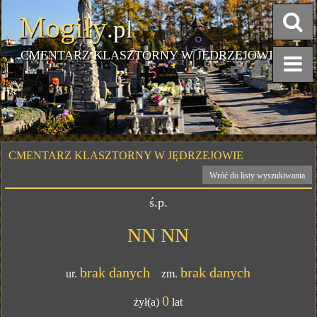
Mogiły
.pl
CMENTARZ KLASZTORNY W JĘDRZEJOWIE
CMENTARZ KLASZTORNY W JĘDRZEJOWIE
Wróć do listy wyszukiwania
ś.p.
NN NN
brak danych
brak danych
ur.
zm.
0
żył(a)
lat