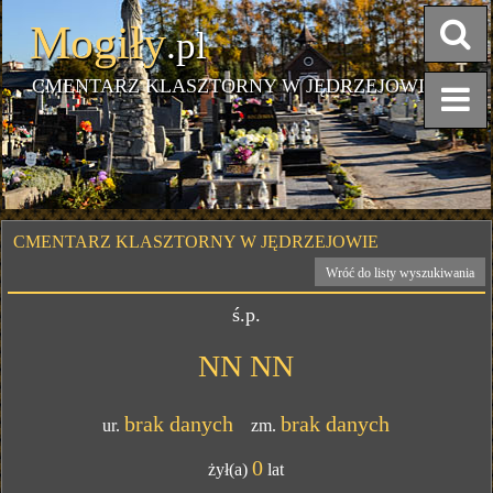
Mogiły
.pl
CMENTARZ KLASZTORNY W JĘDRZEJOWIE
CMENTARZ KLASZTORNY W JĘDRZEJOWIE
Wróć do listy wyszukiwania
ś.p.
NN NN
brak danych
brak danych
ur.
zm.
0
żył(a)
lat