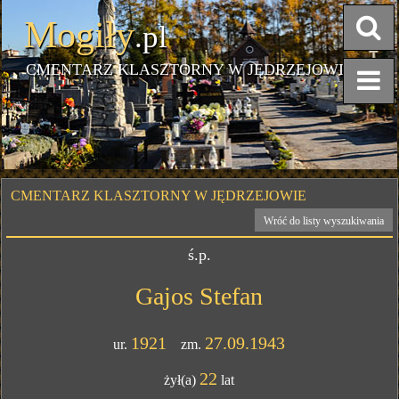
Mogiły
.pl
CMENTARZ KLASZTORNY W JĘDRZEJOWIE
CMENTARZ KLASZTORNY W JĘDRZEJOWIE
Wróć do listy wyszukiwania
ś.p.
Gajos Stefan
1921
27.09.1943
ur.
zm.
22
żył(a)
lat