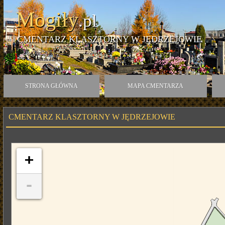
Mogiły
.pl
CMENTARZ KLASZTORNY W JĘDRZEJOWIE
STRONA GŁÓWNA
MAPA CMENTARZA
CMENTARZ KLASZTORNY W JĘDRZEJOWIE
+
-