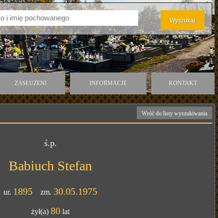
ZASŁUŻENI
INFORMACJE
KONTAKT
Wróć do listy wyszukiwania
ś.p.
Babiuch Stefan
1895
30.05.1975
ur.
zm.
80
żył(a)
lat