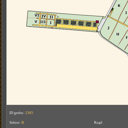
ID grobu:
2385
Sektor:
B
Rząd: