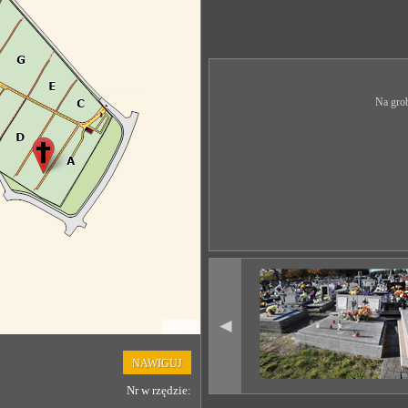
Na grob
◄
Leaflet
NAWIGUJ
Nr w rzędzie: