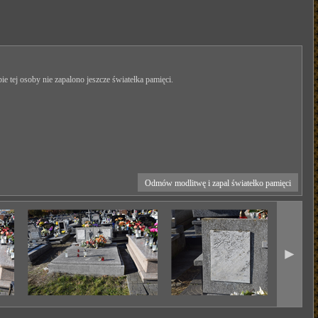
ie tej osoby nie zapalono jeszcze światełka pamięci.
Odmów modlitwę i zapal światełko pamięci
►