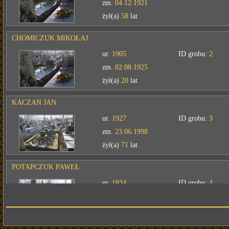
zm.
04.12.1921
żył(a)
58
lat
CHOMICZUK MIKOŁAJ
ur.
1905
ID grobu:
2
zm.
02.08.1925
żył(a)
20
lat
KACZAN JAN
ur.
1927
ID grobu:
3
zm.
23.06.1998
żył(a)
71
lat
POTAPCZUK PAWEŁ
ur.
1834
ID grobu:
4
zm.
29.10.1918
żył(a)
84
lat