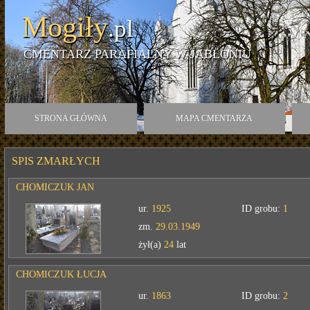
Mogiły
.pl
CMENTARZ PARAFIALNY W JABŁONIU
STRONA GŁÓWNA
MAPA CMENTARZA
SPIS ZMARŁYCH
CHOMICZUK JAN
ur.
1925
ID grobu:
1
zm.
29.03.1949
żył(a)
24
lat
CHOMICZUK ŁUCJA
ur.
1863
ID grobu:
2