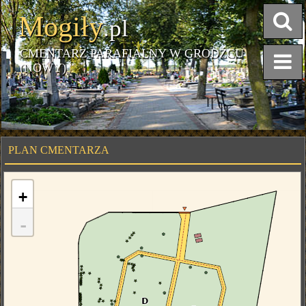
Mogiły
.pl
CMENTARZ PARAFIALNY W GRODŹCU
(NOWY)
PLAN CMENTARZA
+
-