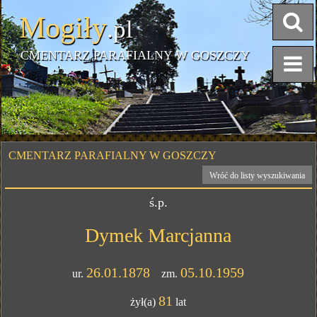
Mogiły
.pl
CMENTARZ PARAFIALNY W GOSZCZY
CMENTARZ PARAFIALNY W GOSZCZY
Wróć do listy wyszukiwania
ś.p.
Dymek Marcjanna
26.01.1878
05.10.1959
ur.
zm.
81
żył(a)
lat