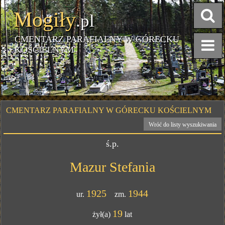
Mogiły
.pl
CMENTARZ PARAFIALNY W GÓRECKU
KOŚCIELNYM
CMENTARZ PARAFIALNY W GÓRECKU KOŚCIELNYM
Wróć do listy wyszukiwania
ś.p.
Mazur Stefania
1925
1944
ur.
zm.
19
żył(a)
lat