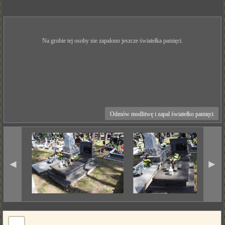
Na grobie tej osoby nie zapalono jeszcze światełka pamięci.
Odmów modlitwę i zapal światełko pamięci
◄
►