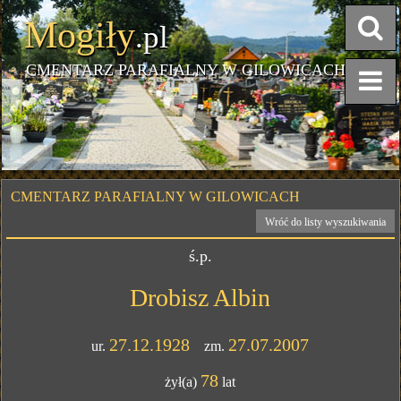
Mogiły
.pl
CMENTARZ PARAFIALNY W GILOWICACH
CMENTARZ PARAFIALNY W GILOWICACH
Wróć do listy wyszukiwania
ś.p.
Drobisz Albin
27.12.1928
27.07.2007
ur.
zm.
78
żył(a)
lat