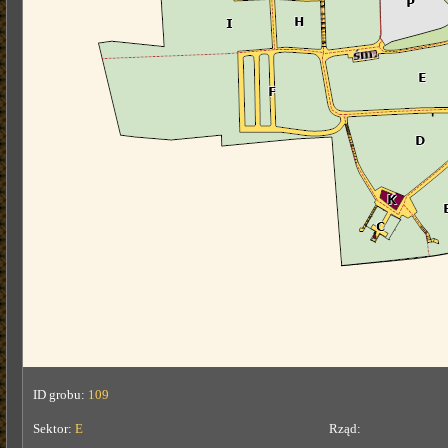
ID grobu:
109
Sektor:
E
Rząd: