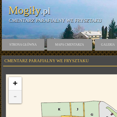
Mogiły
.pl
CMENTARZ PARAFIALNY WE FRYSZTAKU
STRONA GŁÓWNA
MAPA CMENTARZA
GALERIA
CMENTARZ PARAFIALNY WE FRYSZTAKU
+
-