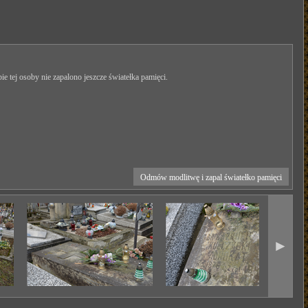
ie tej osoby nie zapalono jeszcze światełka pamięci.
Odmów modlitwę i zapal światełko pamięci
►