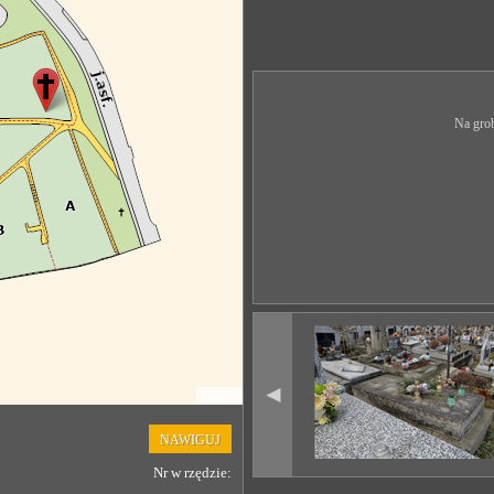
Na grob
◄
Leaflet
NAWIGUJ
Nr w rzędzie: