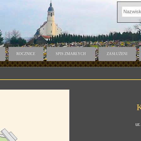
ROCZNICE
SPIS ZMARŁYCH
ZASŁUŻENI
K
ur