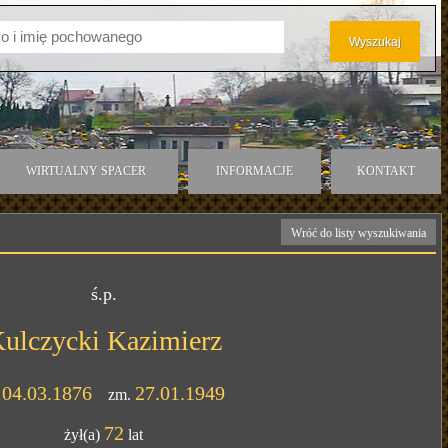
WIRTUALNY SPACER
INFORMACJE
KONTAKT
Wróć do listy wyszukiwania
ś.p.
ulczycki Kazimierz
04.03.1876
27.01.1949
.
zm.
72
żył(a)
lat