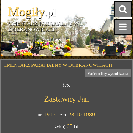
Mogiły
.pl
CMENTARZ PARAFIALNY W
DOBRANOWICACH
CMENTARZ PARAFIALNY W DOBRANOWICACH
Wróć do listy wyszukiwania
ś.p.
Zastawny Jan
1915
28.10.1980
ur.
zm.
65
żył(a)
lat