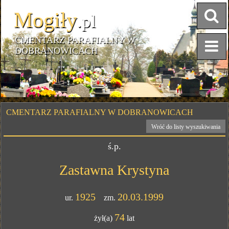
Mogiły
.pl
CMENTARZ PARAFIALNY W
DOBRANOWICACH
CMENTARZ PARAFIALNY W DOBRANOWICACH
Wróć do listy wyszukiwania
ś.p.
Zastawna Krystyna
1925
20.03.1999
ur.
zm.
74
żył(a)
lat