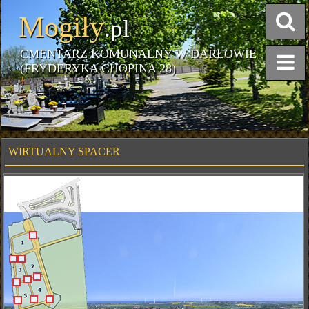
Mogiły
.pl
CMENTARZ KOMUNALNY W DARŁOWIE
(FRYDERYKA CHOPINA 28)
WIRTUALNY SPACER