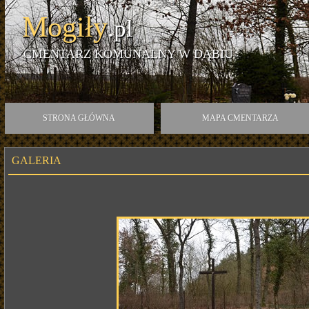
Mogiły
.pl
CMENTARZ KOMUNALNY W DĄBIU
STRONA GŁÓWNA
MAPA CMENTARZA
GALERIA