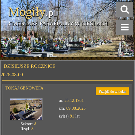
Mogiły
.pl
CMENTARZ PARAFIALNY W CIEŚLACH
DZISIEJSZE ROCZNICE
2026-08-09
TOKAJ GENOWEFA
Przejdź do widoku
ur.
25.12.1931
zm.
09.08.2023
żył(a)
91
lat
Sektor:
A
Rząd:
8