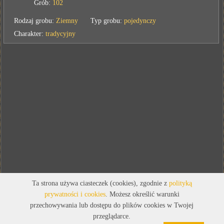
Grób:
102
Rodzaj grobu:
Ziemny
Typ grobu:
pojedynczy
Charakter:
tradycyjny
Ta strona używa ciasteczek (cookies), zgodnie z
polityką
prywatności i cookies
. Możesz określić warunki
przechowywania lub dostępu do plików cookies w Twojej
przeglądarce.