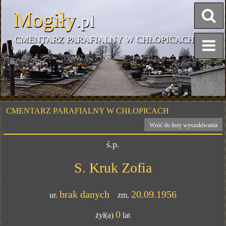
Mogiły
.pl
CMENTARZ PARAFIALNY W CHŁOPICACH
CMENTARZ PARAFIALNY W CHŁOPICACH
Wróć do listy wyszukiwania
ś.p.
S. Kruk Zofia
brak danych
20.09.1956
ur.
zm.
0
żył(a)
lat