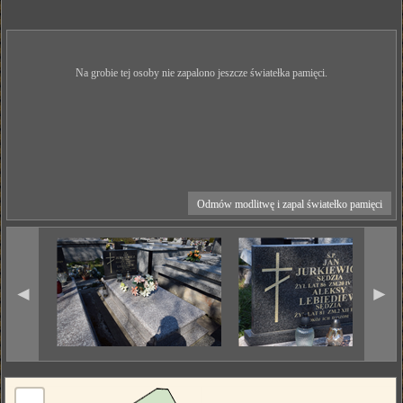
Na grobie tej osoby nie zapalono jeszcze światełka pamięci.
Odmów modlitwę i zapal światełko pamięci
◄
►