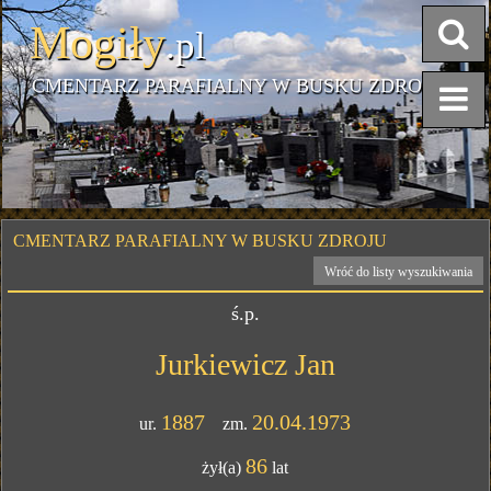
Mogiły
.pl
CMENTARZ PARAFIALNY W BUSKU ZDROJU
CMENTARZ PARAFIALNY W BUSKU ZDROJU
Wróć do listy wyszukiwania
ś.p.
Jurkiewicz Jan
1887
20.04.1973
ur.
zm.
86
żył(a)
lat