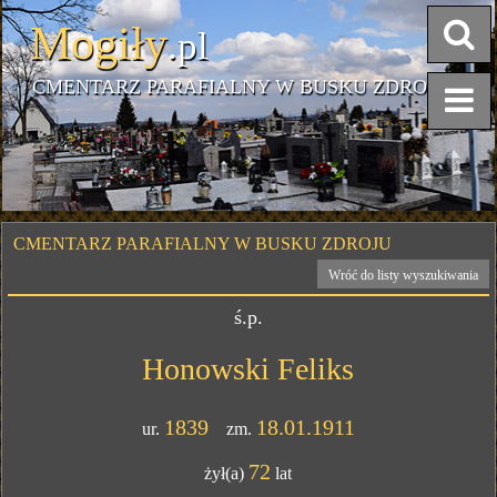
Mogiły
.pl
CMENTARZ PARAFIALNY W BUSKU ZDROJU
CMENTARZ PARAFIALNY W BUSKU ZDROJU
Wróć do listy wyszukiwania
ś.p.
Honowski Feliks
1839
18.01.1911
ur.
zm.
72
żył(a)
lat