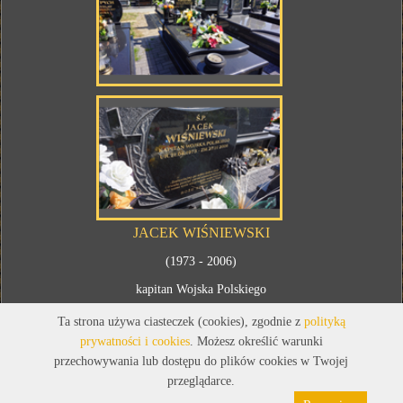
JACEK WIŚNIEWSKI
(1973 - 2006)
kapitan Wojska Polskiego
Ta strona używa ciasteczek (cookies), zgodnie z
polityką
prywatności i cookies
. Możesz określić warunki
przechowywania lub dostępu do plików cookies w Twojej
przeglądarce.