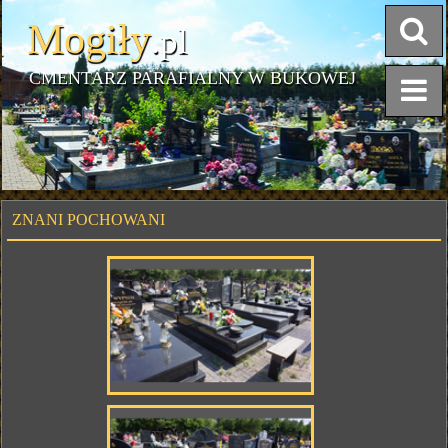
Mogiły
.pl
CMENTARZ PARAFIALNY W BUKOWEJ
ZNANI POCHOWANI