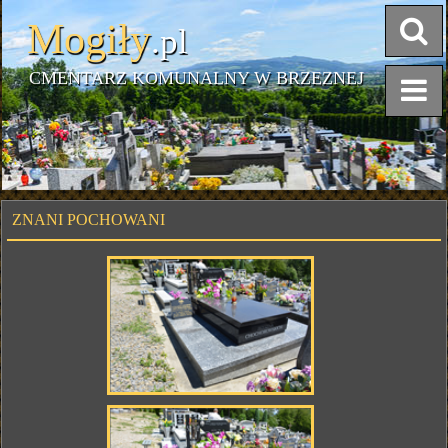
Mogiły
.pl
CMENTARZ KOMUNALNY W BRZEZNEJ
ZNANI POCHOWANI