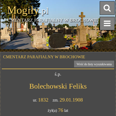
Mogiły
.pl
CMENTARZ PARAFIALNY W BROCHOWIE
CMENTARZ PARAFIALNY W BROCHOWIE
Wróć do listy wyszukiwania
ś.p.
Bolechowski Feliks
1832
29.01.1908
ur.
zm.
76
żył(a)
lat