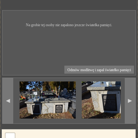
Na grobie tej osoby nie zapalono jeszcze światełka pamięci.
Odmów modlitwę i zapal światełko pamięci
◄
►