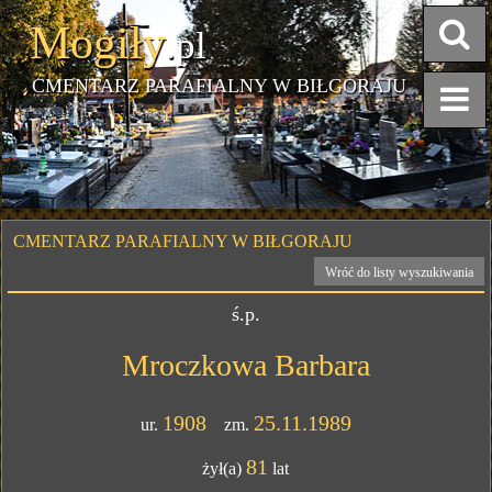
Mogiły
.pl
CMENTARZ PARAFIALNY W BIŁGORAJU
CMENTARZ PARAFIALNY W BIŁGORAJU
Wróć do listy wyszukiwania
ś.p.
Mroczkowa Barbara
1908
25.11.1989
ur.
zm.
81
żył(a)
lat