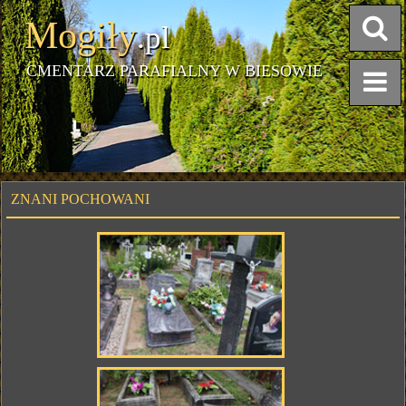
Mogiły
.pl
CMENTARZ PARAFIALNY W BIESOWIE
ZNANI POCHOWANI