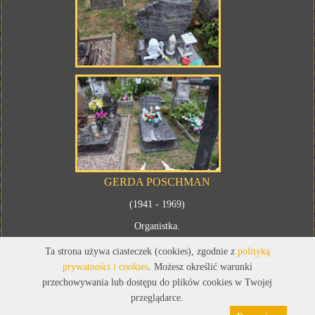
GERDA POSCHMAN
(1941 - 1969)
Organistka.
Ta strona używa ciasteczek (cookies), zgodnie z
polityką
prywatności i cookies
. Możesz określić warunki
przechowywania lub dostępu do plików cookies w Twojej
przeglądarce.