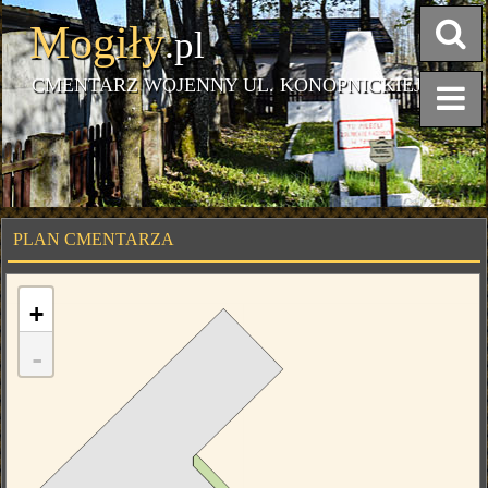
Mogiły
.pl
CMENTARZ WOJENNY UL. KONOPNICKIEJ
PLAN CMENTARZA
+
-