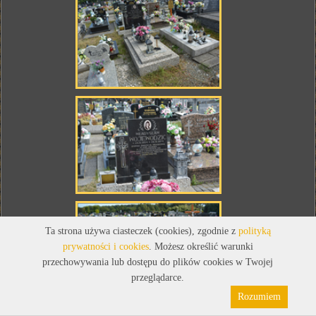
Ta strona używa ciasteczek (cookies), zgodnie z
polityką
prywatności i cookies
. Możesz określić warunki
przechowywania lub dostępu do plików cookies w Twojej
przeglądarce.
Rozumiem
WŁADYSŁAW WOJEWODZIC