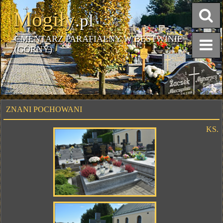
Mogiły
.pl
CMENTARZ PARAFIALNY W BESTWINIE
(GÓRNY)
ZNANI POCHOWANI
KS.