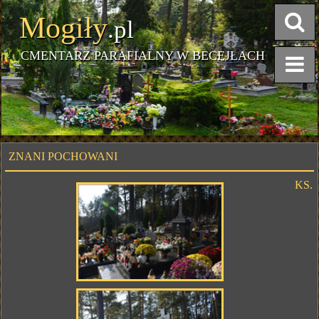
Mogiły
.pl
CMENTARZ PARAFIALNY W BECEJŁACH
ZNANI POCHOWANI
KS.