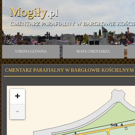
Mogiły
.pl
CMENTARZ PARAFIALNY W BARGŁOWIE KOŚCI
STRONA GŁÓWNA
MAPA CMENTARZA
CMENTARZ PARAFIALNY W BARGŁOWIE KOŚCIELNYM
+
-