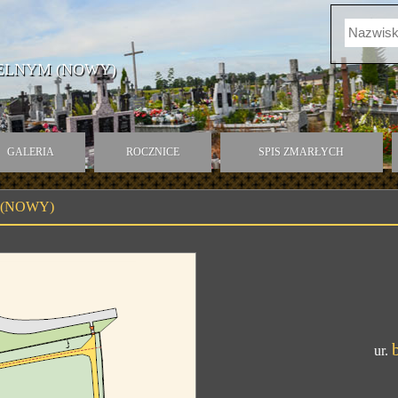
ELNYM (NOWY)
GALERIA
ROCZNICE
SPIS ZMARŁYCH
 (NOWY)
ur.