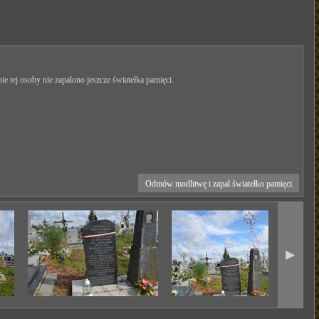
ie tej osoby nie zapalono jeszcze światełka pamięci.
Odmów modlitwę i zapal światełko pamięci
►