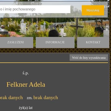
ZASŁUŻENI
INFORMACJE
KONTAKT
Wróć do listy wyszukiwania
ś.p.
Felkner Adela
brak danych
brak danych
zm.
żył(a)
lat