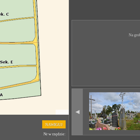
Na grob
◄
Leaflet
NAWIGUJ
Nr w rzędzie: