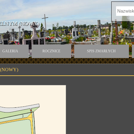
ELNYM (NOWY)
GALERIA
ROCZNICE
SPIS ZMARŁYCH
 (NOWY)