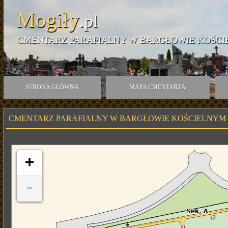
Mogiły
.pl
CMENTARZ PARAFIALNY W BARGŁOWIE KOŚCI
STRONA GŁÓWNA
MAPA CMENTARZA
CMENTARZ PARAFIALNY W BARGŁOWIE KOŚCIELNYM
+
-