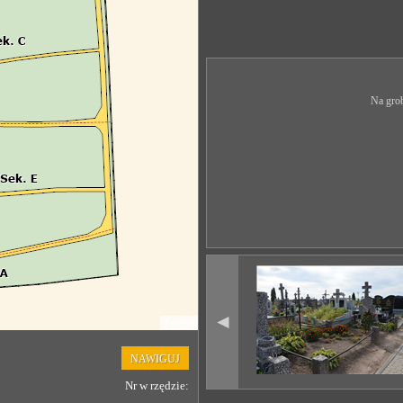
Na grob
◄
Leaflet
NAWIGUJ
Nr w rzędzie: