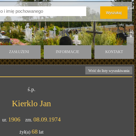
ZASŁUŻENI
INFORMACJE
KONTAKT
Wróć do listy wyszukiwania
ś.p.
Kierklo Jan
1906
08.09.1974
ur.
zm.
68
żył(a)
lat