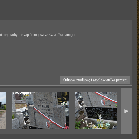
ie tej osoby nie zapalono jeszcze światełka pamięci.
Odmów modlitwę i zapal światełko pamięci
►